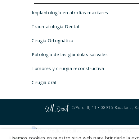
Implantología en atrofias maxilares
Traumatología Dental
Cirugía Ortognática
Patología de las glándulas salivales
Tumores y cirurgía reconstructiva
Cirugia oral
C/Pere III, 11 • 08915 Badalona, Ba
Usamos cookies en nuestro sitio web para brindarle la exp