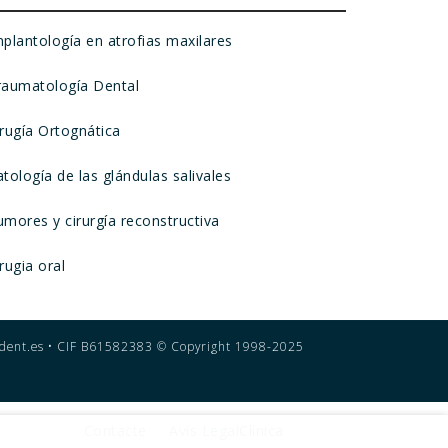
mplantología en atrofias maxilares
raumatología Dental
irugía Ortognática
tología de las glándulas salivales
umores y cirurgía reconstructiva
rugia oral
dent.es •
CIF B61582383 © Copyright 1998-2025
Contacte
Avís Legal
Clínica