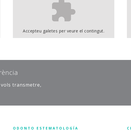
Accepteu
galetes per veure el contingut.
rència
e vols transmetre,
ODONTO ESTEMATOLOGÍA
C