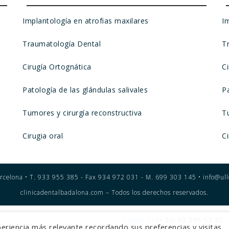
Implantología en atrofias maxilares
I
Traumatología Dental
T
Cirugía Ortognática
C
Patología de las glándulas salivales
Pa
Tumores y cirurgía reconstructiva
T
Cirugia oral
Ci
rcelona • T. 933 955 385 - Fax 934 972 031 - M. 699 303 145 • info@ull
clinicadentalbadalona.com – Todos los derechos reservados.
Truca al
(+34) 93 395 53 85
eriencia más relevante recordando sus preferencias y visitas