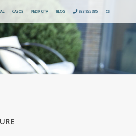
IAL
CASOS
PEDIR CITA
BLOG
933 955 385
CS
IURE