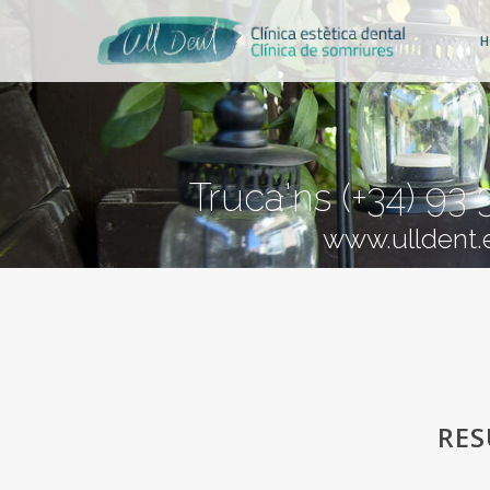
H
Truca'ns (+34) 93
www.ulldent.
RES