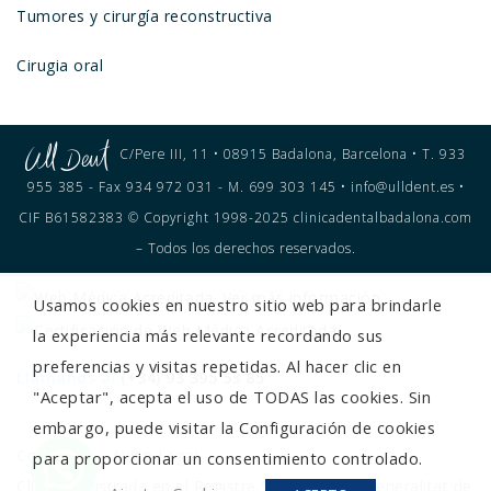
Tumores y cirurgía reconstructiva
Cirugia oral
C/Pere III, 11 • 08915 Badalona, Barcelona • T. 933
955 385 - Fax 934 972 031 - M. 699 303 145 • info@ulldent.es •
CIF B61582383 © Copyright 1998-2025 clinicadentalbadalona.com
– Todos los derechos reservados.
Usamos cookies en nuestro sitio web para brindarle
la experiencia más relevante recordando sus
preferencias y visitas repetidas. Al hacer clic en
Llámanos al
(+34) 93 395 53 85
"Aceptar", acepta el uso de TODAS las cookies. Sin
embargo, puede visitar la Configuración de cookies
Contacto
Aviso Legal
para proporcionar un consentimiento controlado.
¿Tienes alguna duda?
Clínica registrada en el Registre Sanitari de la Generalitat de