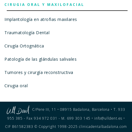
CIRUGIA ORAL Y MAXILOFACIAL
Implantología en atrofias maxilares
Traumatología Dental
Cirugía Ortognática
Patología de las glándulas salivales
Tumores y cirurgía reconstructiva
Cirugia oral
C/Pere III, 11 • 08915 Badalona, Barcelona • T. 933
955 385 - Fax 934 972 031 - M. 699 303 145 • info@ulldent.es •
CIF B61582383 © Copyright 1998-2025 clinicadentalbadalona.com