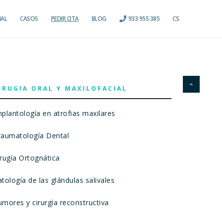
IAL
CASOS
PEDIR CITA
BLOG
933 955 385
CS
IRUGIA ORAL Y MAXILOFACIAL
mplantología en atrofias maxilares
raumatología Dental
irugía Ortognática
tología de las glándulas salivales
umores y cirurgía reconstructiva