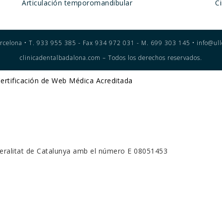
Articulación temporomandibular
Ci
rcelona • T. 933 955 385 - Fax 934 972 031 - M. 699 303 145 • info@ull
clinicadentalbadalona.com – Todos los derechos reservados.
Generalitat de Catalunya amb el número E 08051453