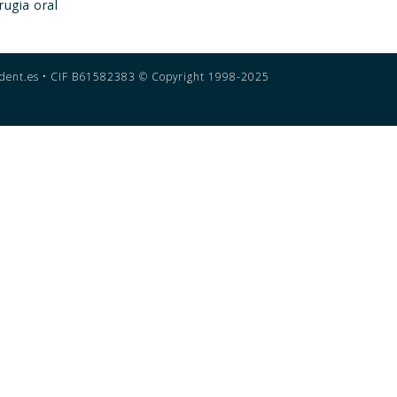
rugia oral
dent.es •
CIF B61582383 © Copyright 1998-2025