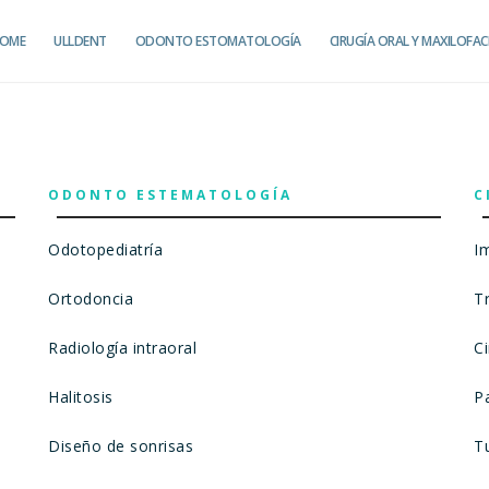
OME
ULLDENT
ODONTO ESTOMATOLOGÍA
CIRUGÍA ORAL Y MAXILOFAC
ODONTO ESTEMATOLOGÍA
C
Odotopediatría
I
Ortodoncia
T
Radiología intraoral
C
Halitosis
Pa
Diseño de sonrisas
T