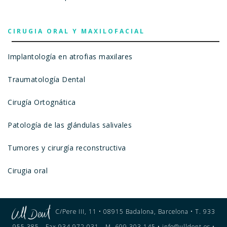
CIRUGIA ORAL Y MAXILOFACIAL
Implantología en atrofias maxilares
Traumatología Dental
Cirugía Ortognática
Patología de las glándulas salivales
Tumores y cirurgía reconstructiva
Cirugia oral
C/Pere III, 11 • 08915 Badalona, Barcelona • T. 933
955 385 - Fax 934 972 031 - M. 699 303 145 • info@ulldent.es •