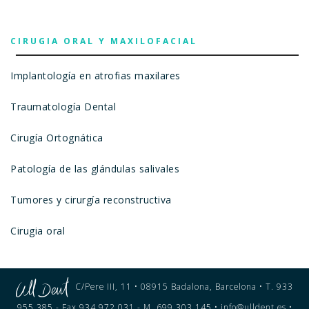
CIRUGIA ORAL Y MAXILOFACIAL
Implantología en atrofias maxilares
Traumatología Dental
Cirugía Ortognática
Patología de las glándulas salivales
Tumores y cirurgía reconstructiva
Cirugia oral
C/Pere III, 11 • 08915 Badalona, Barcelona • T. 933
955 385 - Fax 934 972 031 - M. 699 303 145 • info@ulldent.es •