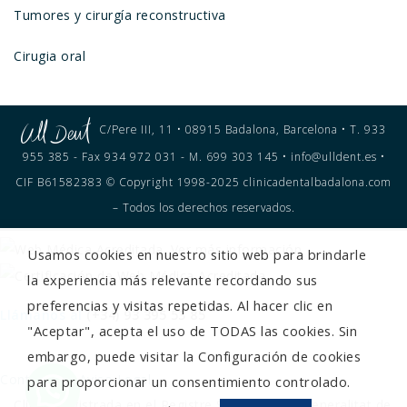
Tumores y cirurgía reconstructiva
Cirugia oral
C/Pere III, 11 • 08915 Badalona, Barcelona • T. 933
955 385 - Fax 934 972 031 - M. 699 303 145 • info@ulldent.es •
CIF B61582383 © Copyright 1998-2025 clinicadentalbadalona.com
– Todos los derechos reservados.
Usamos cookies en nuestro sitio web para brindarle
la experiencia más relevante recordando sus
preferencias y visitas repetidas. Al hacer clic en
Llámanos al
(+34) 93 395 53 85
"Aceptar", acepta el uso de TODAS las cookies. Sin
embargo, puede visitar la Configuración de cookies
Contacto
Aviso Legal
para proporcionar un consentimiento controlado.
Clínica registrada en el Registre Sanitari de la Generalitat de