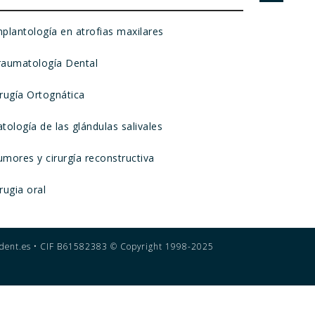
mplantología en atrofias maxilares
raumatología Dental
irugía Ortognática
tología de las glándulas salivales
umores y cirurgía reconstructiva
rugia oral
dent.es •
CIF B61582383 © Copyright 1998-2025