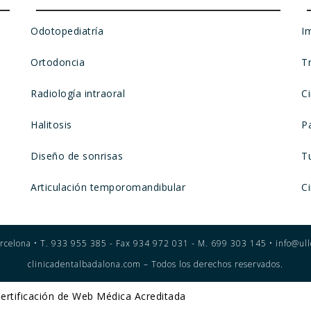
Odotopediatría
I
Ortodoncia
T
Radiología intraoral
C
Halitosis
Pa
Diseño de sonrisas
T
Articulación temporomandibular
Ci
rcelona • T. 933 955 385 - Fax 934 972 031 - M. 699 303 145 • info@ull
clinicadentalbadalona.com – Todos los derechos reservados.