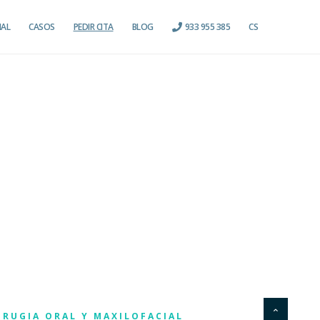
IAL
CASOS
PEDIR CITA
BLOG
933 955 385
CS
IRUGIA ORAL Y MAXILOFACIAL