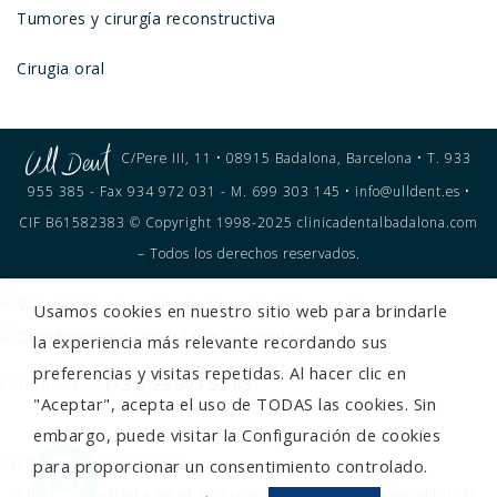
Tumores y cirurgía reconstructiva
Cirugia oral
C/Pere III, 11 • 08915 Badalona, Barcelona • T. 933
955 385 - Fax 934 972 031 - M. 699 303 145 • info@ulldent.es •
CIF B61582383 © Copyright 1998-2025 clinicadentalbadalona.com
– Todos los derechos reservados.
Usamos cookies en nuestro sitio web para brindarle
la experiencia más relevante recordando sus
preferencias y visitas repetidas. Al hacer clic en
Llámanos al
(+34) 93 395 53 85
"Aceptar", acepta el uso de TODAS las cookies. Sin
embargo, puede visitar la Configuración de cookies
Contacto
Aviso Legal
para proporcionar un consentimiento controlado.
Clínica registrada en el Registre Sanitari de la Generalitat de