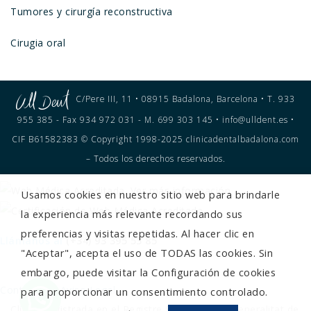
Tumores y cirurgía reconstructiva
Cirugia oral
C/Pere III, 11 • 08915 Badalona, Barcelona • T. 933
955 385 - Fax 934 972 031 - M. 699 303 145 • info@ulldent.es •
CIF B61582383 © Copyright 1998-2025 clinicadentalbadalona.com
– Todos los derechos reservados.
Usamos cookies en nuestro sitio web para brindarle
la experiencia más relevante recordando sus
preferencias y visitas repetidas. Al hacer clic en
Llámanos al
(+34) 93 395 53 85
"Aceptar", acepta el uso de TODAS las cookies. Sin
embargo, puede visitar la Configuración de cookies
Contacto
Aviso Legal
para proporcionar un consentimiento controlado.
Clínica registrada en el Registre Sanitari de la Generalitat de