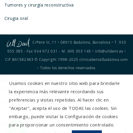
Tumores y cirurgía reconstructiva
Cirugia oral
C/Pere III, 11 • 08915 Badalona, Barcelona • T. 933
955 385 - Fax 934 972 031 - M. 699 303 145 • info@ulldent.es •
CIF B61582383 © Copyright 1998-2025 clinicadentalbadalona.com
– Todos los derechos reservados.
Usamos cookies en nuestro sitio web para brindarle
la experiencia más relevante recordando sus
preferencias y visitas repetidas. Al hacer clic en
Llámanos al
(+34) 93 395 53 85
"Aceptar", acepta el uso de TODAS las cookies. Sin
embargo, puede visitar la Configuración de cookies
Contacto
Aviso Legal
para proporcionar un consentimiento controlado.
Clínica registrada en el Registre Sanitari de la Generalitat de