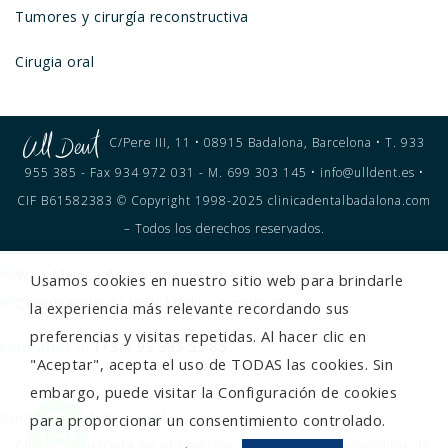
Tumores y cirurgía reconstructiva
Cirugia oral
C/Pere III, 11 • 08915 Badalona, Barcelona • T. 933
955 385 - Fax 934 972 031 - M. 699 303 145 • info@ulldent.es •
CIF B61582383 © Copyright 1998-2025 clinicadentalbadalona.com
– Todos los derechos reservados.
Usamos cookies en nuestro sitio web para brindarle
la experiencia más relevante recordando sus
preferencias y visitas repetidas. Al hacer clic en
Llámanos al
(+34) 93 395 53 85
"Aceptar", acepta el uso de TODAS las cookies. Sin
embargo, puede visitar la Configuración de cookies
Contacto
Aviso Legal
para proporcionar un consentimiento controlado.
Clínica registrada en el Registre Sanitari de la Generalitat de