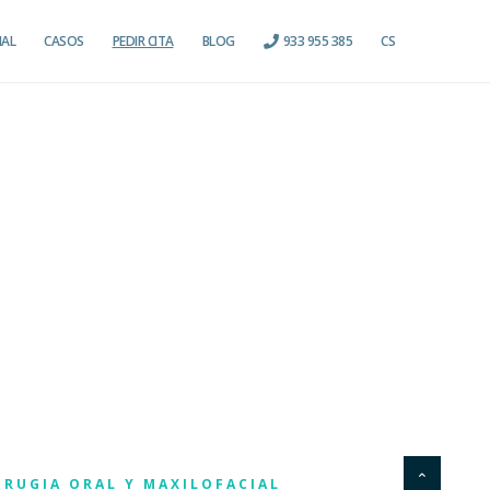
IAL
CASOS
PEDIR CITA
BLOG
933 955 385
CS
IRUGIA ORAL Y MAXILOFACIAL