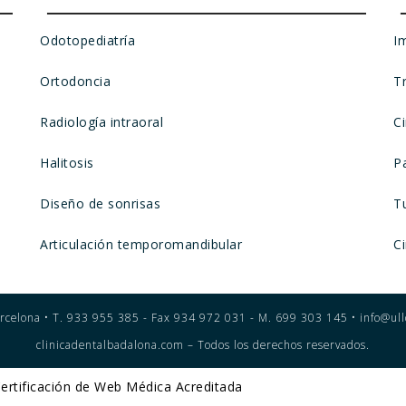
Odotopediatría
I
Ortodoncia
T
Radiología intraoral
C
Halitosis
Pa
Diseño de sonrisas
T
Articulación temporomandibular
Ci
rcelona • T. 933 955 385 - Fax 934 972 031 - M. 699 303 145 • info@ull
clinicadentalbadalona.com – Todos los derechos reservados.