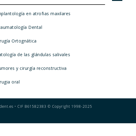
mplantología en atrofias maxilares
raumatología Dental
irugía Ortognática
tología de las glándulas salivales
umores y cirurgía reconstructiva
rugia oral
dent.es •
CIF B61582383 © Copyright 1998-2025