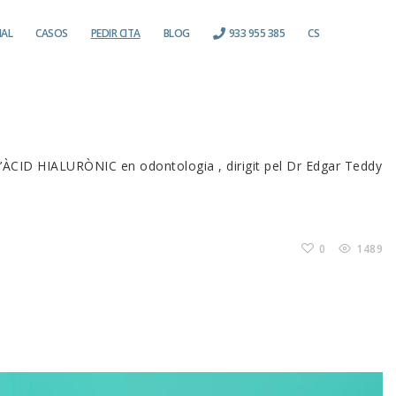
IAL
CASOS
PEDIR CITA
BLOG
933 955 385
CS
de l’ÀCID HIALURÒNIC en odontologia , dirigit pel Dr Edgar Teddy
0
1489