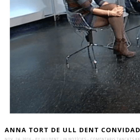
ANNA TORT DE ULL DENT CONVIDAD
A
NOV. 24, 2016
BY
ULLDENT
IN
NOTÍCIES
COMENTARIS TANCATS
KK