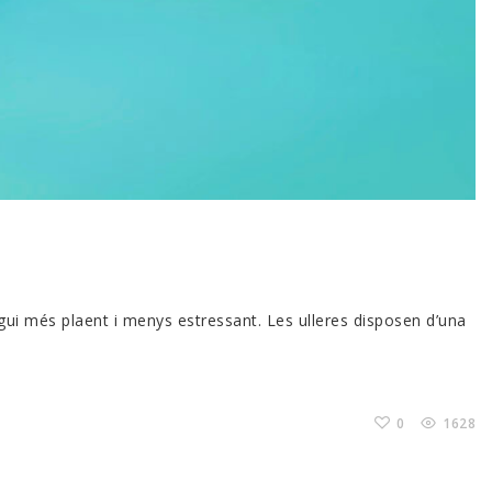
igui més plaent i menys estressant. Les ulleres disposen d’una
0
1628