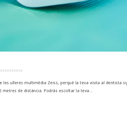
KKKKKKKKKK
LERES
les ulleres multimèdia Zeiss, perquè la teva visita al dentista s
LTIMÈDIA
 2 metres de distància. Podràs escoltar la teva…
SS