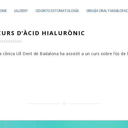
OME
ULLDENT
ODONTO ESTOMATOLOGÍA
CIRUGÍA ORAL Y MAXILOFAC
 CURS D’ÀCID HIALURÒNIC
KKKKKKKKKK
la clínica Ull Dent de Badalona ha assistit a un curs sobre l’ús 
.
RT
ISTEIX
U
S
CID
LURÒNIC