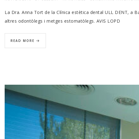
AN
La Dra. Anna Tort de la Clínica estètica dental ULL DENT, a 
TO
altres odontòlegs i metges estomatòlegs. AVIS LOPD
DE
UL
READ MORE
DE
CO
A
UN
PR
DE
TE