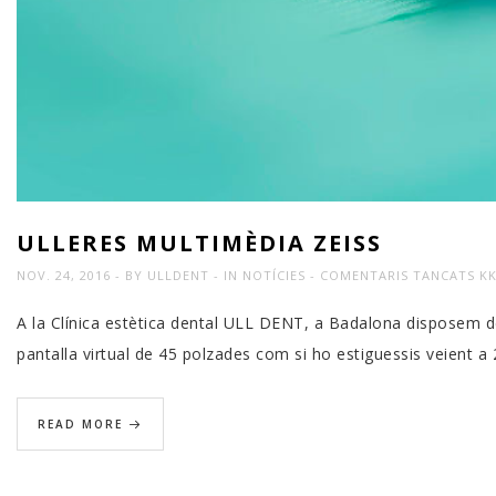
ULLERES MULTIMÈDIA ZEISS
A
NOV. 24, 2016
BY
ULLDENT
IN
NOTÍCIES
COMENTARIS TANCATS
KK
UL
A la Clínica estètica dental ULL DENT, a Badalona disposem de 
MU
pantalla virtual de 45 polzades com si ho estiguessis veient a
ZEI
READ MORE