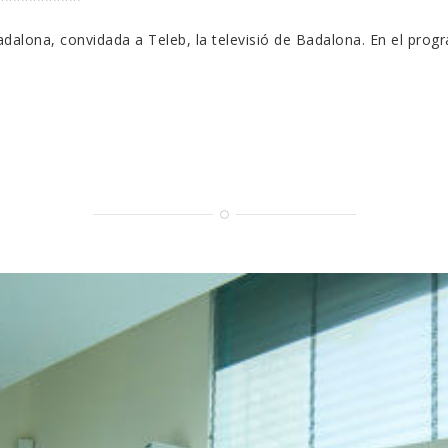
NA
Badalona, convidada a Teleb, la televisió de Badalona. En el p
RT
L
NT
NVIDADA
OGRAMA
LEB