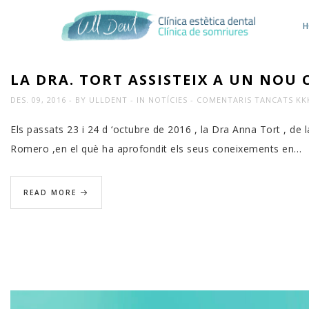
H
LA DRA. TORT ASSISTEIX A UN NOU
A
DES. 09, 2016
BY
ULLDENT
IN
NOTÍCIES
COMENTARIS TANCATS
KK
LA
Els passats 23 i 24 d ‘octubre de 2016 , la Dra Anna Tort , de 
DRA
Romero ,en el què ha aprofondit els seus coneixements en…
TO
ASS
READ MORE
A
UN
NO
CUR
D’À
HIA