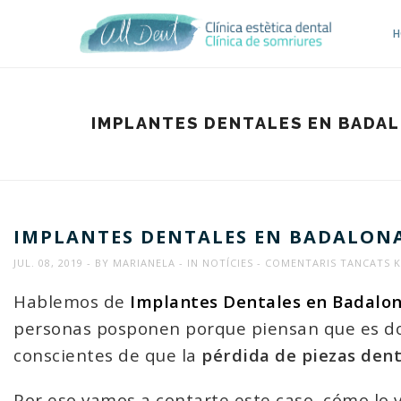
H
IMPLANTES DENTALES EN BADAL
IMPLANTES DENTALES EN BADALONA
A
JUL. 08, 2019
BY
MARIANELA
IN
NOTÍCIES
COMENTARIS TANCATS
K
I
Hablemos de
Implantes Dentales en Badalo
D
personas posponen porque piensan que es do
E
conscientes de que la
pérdida de piezas den
B
(
Por eso vamos a contarte este caso, cómo lo v