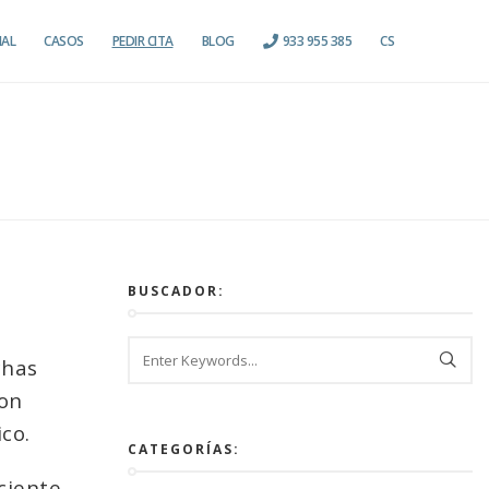
IAL
CASOS
PEDIR CITA
BLOG
933 955 385
CS
BUSCADOR:
chas
son
co.
CATEGORÍAS:
ciente.