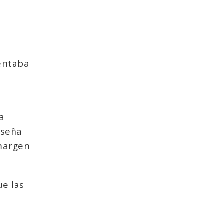
entaba
a
nseña
 margen
ue las