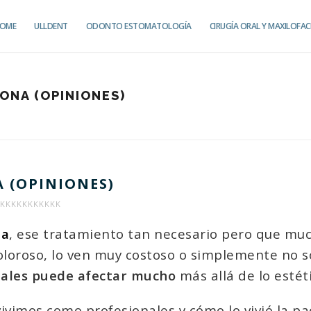
OME
ULLDENT
ODONTO ESTOMATOLOGÍA
CIRUGÍA ORAL Y MAXILOFAC
ONA (OPINIONES)
 (OPINIONES)
KKKKKKKKKKK
MPLANTES
na
, ese tratamiento tan necesario pero que mu
ENTALES
loroso, lo ven muy costoso o simplemente no 
N
tales puede afectar mucho
más allá de lo estéti
ADALONA
OPINIONES)
ivimos como profesionales y cómo lo vivió la pa