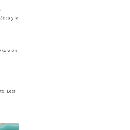
s
ática y la
sesorarán
te. Leer