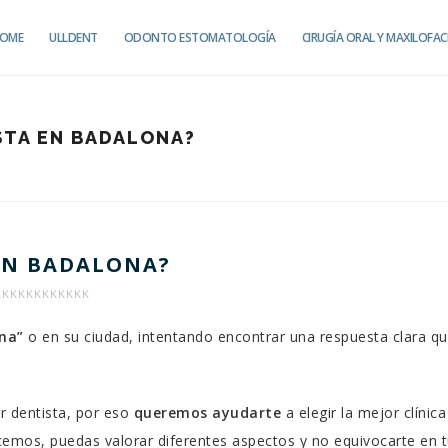
OME
ULLDENT
ODONTO ESTOMATOLOGÍA
CIRUGÍA ORAL Y MAXILOFAC
STA EN BADALONA?
 EN BADALONA?
KKKKKKKKKKK
CÓMO
ona”
o en su ciudad, intentando encontrar una respuesta clara qu
LEGIR
L
EJOR
er dentista, por eso
queremos ayudarte
a elegir la mejor clínica
ENTISTA
cemos, puedas valorar diferentes aspectos y no equivocarte en 