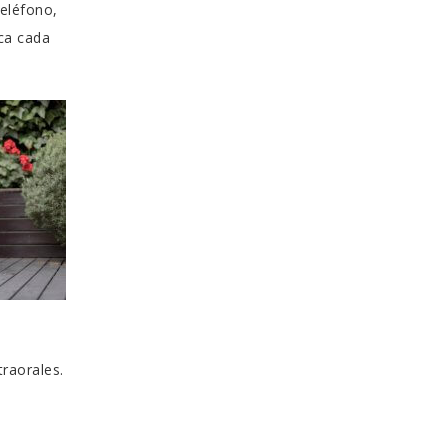
teléfono,
ica cada
raorales.