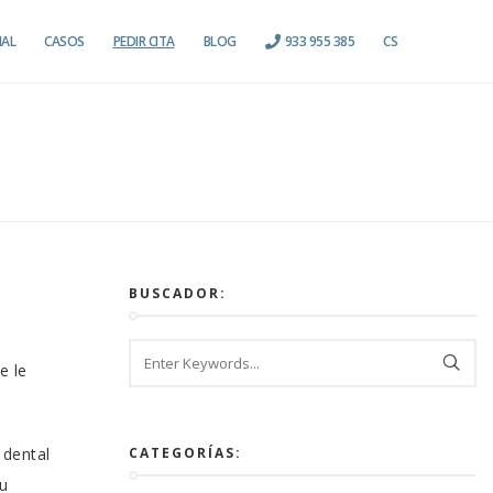
IAL
CASOS
PEDIR CITA
BLOG
933 955 385
CS
BUSCADOR:
e le
 dental
CATEGORÍAS:
tu