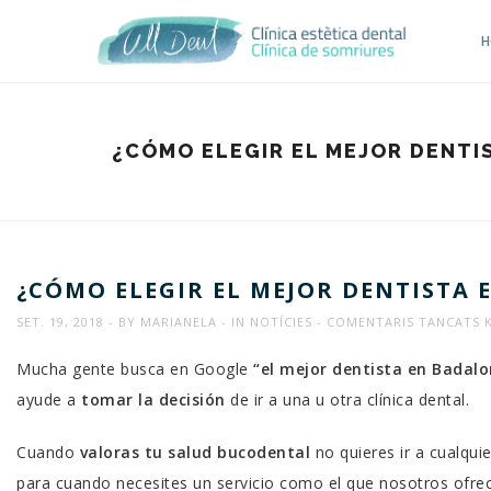
H
¿CÓMO ELEGIR EL MEJOR DENTI
¿CÓMO ELEGIR EL MEJOR DENTISTA
A
SET. 19, 2018
BY
MARIANELA
IN
NOTÍCIES
COMENTARIS TANCATS
K
¿
Mucha gente busca en Google
“el mejor dentista en Badal
E
ayude a
tomar la decisión
de ir a una u otra clínica dental.
E
M
Cuando
valoras tu salud bucodental
no quieres ir a cualqui
D
para cuando necesites un servicio como el que nosotros ofre