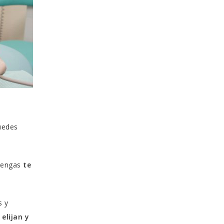
uedes
 vengas
te
s y
elijan y