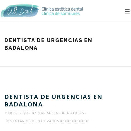
DENTISTA DE URGENCIAS EN
BADALONA
DENTISTA DE URGENCIAS EN
BADALONA
MAR 24, 2020
BY
MARIANELA
IN
NOTICIAS
EN
COMENTARIOS DESACTIVADOS
KKKKKKKKKKKK
DENTISTA