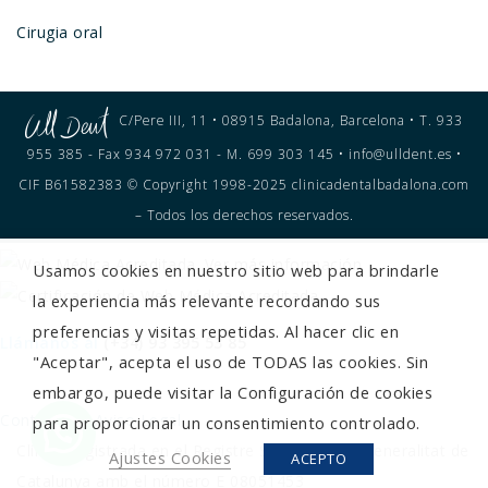
Cirugia oral
C/Pere III, 11 • 08915 Badalona, Barcelona • T. 933
955 385 - Fax 934 972 031 - M. 699 303 145 • info@ulldent.es •
CIF B61582383 © Copyright 1998-2025 clinicadentalbadalona.com
– Todos los derechos reservados.
Usamos cookies en nuestro sitio web para brindarle
la experiencia más relevante recordando sus
preferencias y visitas repetidas. Al hacer clic en
Llámanos al
(+34) 93 395 53 85
"Aceptar", acepta el uso de TODAS las cookies. Sin
embargo, puede visitar la Configuración de cookies
Contacto
Aviso Legal
para proporcionar un consentimiento controlado.
Clínica registrada en el Registre Sanitari de la Generalitat de
Ajustes Cookies
ACEPTO
Catalunya amb el número E 08051453