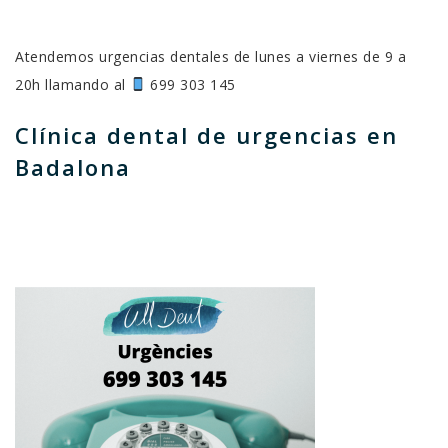
⠀
DE
URGENCIAS
Atendemos urgencias dentales de lunes a viernes de 9 a
EN
20h llamando al
699 303 145 ⠀⠀⠀⠀
BADALONA
Clínica dental de urgencias en
Badalona
⠀⠀⠀⠀⠀
⠀⠀⠀⠀⠀⠀⠀⠀ ⠀⠀⠀⠀⠀⠀⠀⠀⠀ ⠀⠀⠀⠀⠀⠀⠀⠀⠀