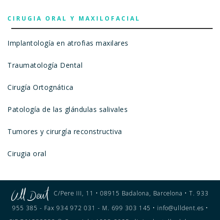
CIRUGIA ORAL Y MAXILOFACIAL
Implantología en atrofias maxilares
Traumatología Dental
Cirugía Ortognática
Patología de las glándulas salivales
Tumores y cirurgía reconstructiva
Cirugia oral
C/Pere III, 11 • 08915 Badalona, Barcelona • T. 933
955 385 - Fax 934 972 031 - M. 699 303 145 • info@ulldent.es •