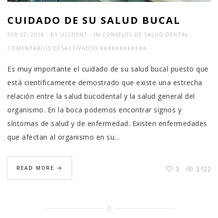
CUIDADO DE SU SALUD BUCAL
FEB 22, 2018
BY
ULLDENT
IN
CONSEJOS DE SALUD DENTAL
EN
COMENTARIOS DESACTIVADOS
KKKKKKKKKKKK
CUIDADO
Es muy importante el cuidado de su salud bucal puesto que
DE
está científicamente demostrado que existe una estrecha
SU
relación entre la salud bucodental y la salud general del
SALUD
organismo. En la boca podemos encontrar signos y
BUCAL
síntomas de salud y de enfermedad. Existen enfermedades
que afectan al organismo en su…
READ MORE
3
2122