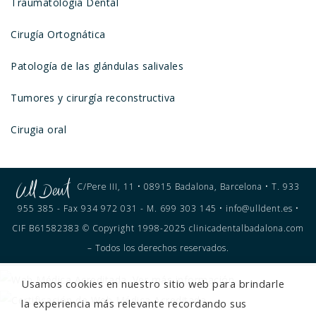
Traumatología Dental
Cirugía Ortognática
Patología de las glándulas salivales
Tumores y cirurgía reconstructiva
Cirugia oral
C/Pere III, 11 • 08915 Badalona, Barcelona • T. 933
955 385 - Fax 934 972 031 - M. 699 303 145 • info@ulldent.es •
CIF B61582383 © Copyright 1998-2025 clinicadentalbadalona.com
– Todos los derechos reservados.
Usamos cookies en nuestro sitio web para brindarle
la experiencia más relevante recordando sus