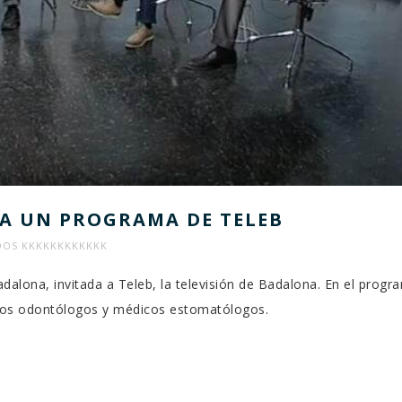
 A UN PROGRAMA DE TELEB
EN
DOS
KKKKKKKKKKKK
ANNA
dalona, invitada a Teleb, la televisión de Badalona. En el progr
TORT
ros odontólogos y médicos estomatólogos.
DE
ULL
DENT
INVITADA