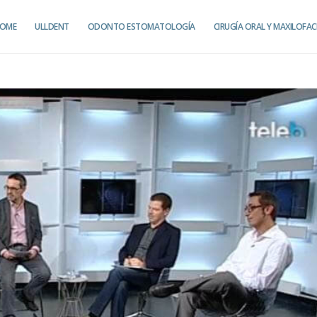
OME
ULLDENT
ODONTO ESTOMATOLOGÍA
CIRUGÍA ORAL Y MAXILOFAC