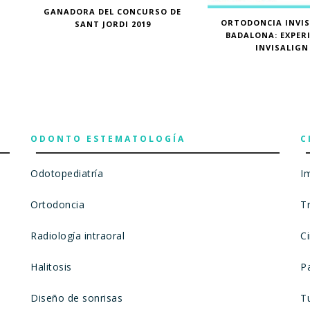
N
GANADORA DEL CONCURSO DE
ORTODONCIA INVIS
SANT JORDI 2019
BADALONA: EXPER
INVISALIGN
ODONTO ESTEMATOLOGÍA
C
Odotopediatría
I
Ortodoncia
T
Radiología intraoral
C
Halitosis
Pa
Diseño de sonrisas
T