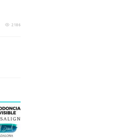
1
2186