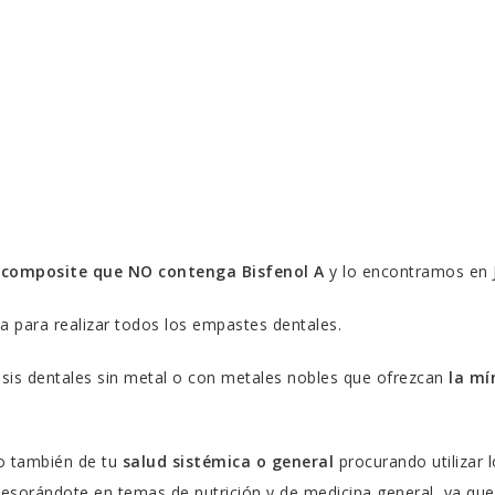
n
composite que NO contenga Bisfenol A
y lo encontramos en 
a para realizar todos los empastes dentales.
esis dentales sin metal o con metales nobles que ofrezcan
la mí
no también de tu
salud sistémica o general
procurando utilizar 
esorándote en temas de nutrición y de medicina general, ya qu