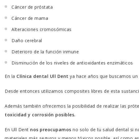
Cáncer de próstata
Cáncer de mama
Alteraciones cromosómicas
Daño cerebral
Deterioro de la función inmune
Disminución de los niveles de antioxidantes enzimáticos
En la
Clínica dental Ull Dent
ya hace años que buscamos u
Desde entonces utilizamos composites libres de esta sustanci
Además también ofrecemos la posibilidad de realizar las prót
toxicidad y corrosión posibles.
En Ull Dent
nos preocupamos
no solo de tu salud dental si 
materiales más seguros y menos tóxicos posible, así como as