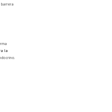
 barrera
orma
a la
ndocrino.