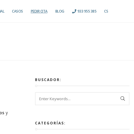
IAL
CASOS
PEDIR CITA
BLOG
933 955 385
CS
BUSCADOR:
os
y
CATEGORÍAS: