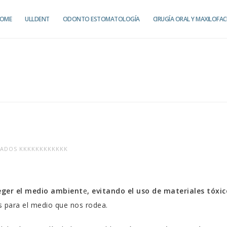
OME
ULLDENT
ODONTO ESTOMATOLOGÍA
CIRUGÍA ORAL Y MAXILOFAC
EN
VADOS
KKKKKKKKKKKK
ODONTOLOGÍA
?
AMBIENTAL
eger el medio ambient
e
, evitando el uso de materiales tóxic
s para el medio que nos rodea.